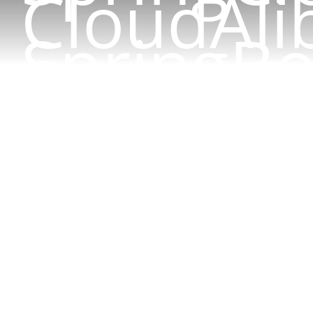
CloudAli
SpringBo
Spring B
Spring B
关于
登录
|
注
Spring Boot Admin2.