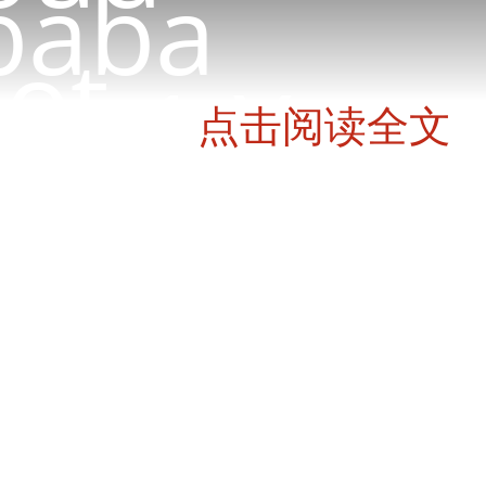
baba
ot
oot1.X
oot2.X
点击阅读全文
册
X监控的服务context-path问