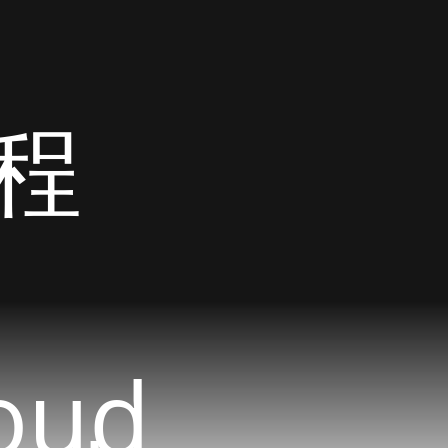
程
oud