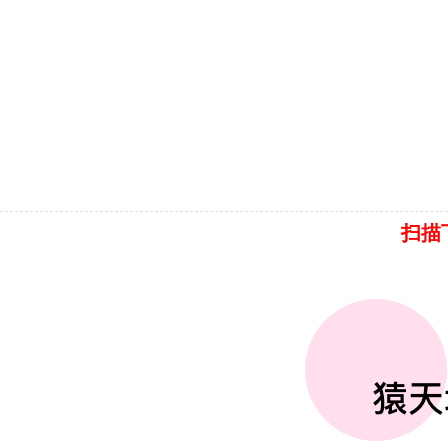
尹吉欢
2019-03-07 10:07:29.0
0条评论
5913人阅读
版权声明：转载请先联系作者并标记出处。
SpringCloud
扫描