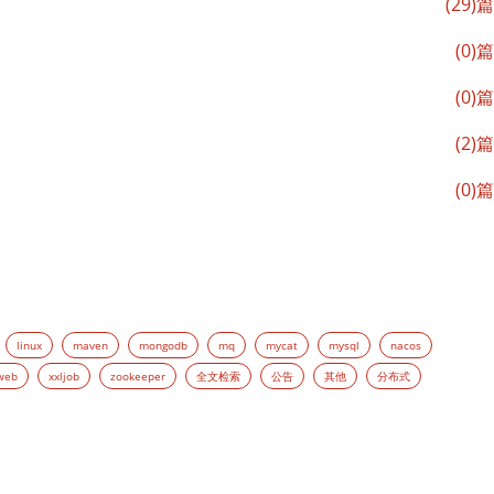
(29)篇
(0)篇
(0)篇
(2)篇
(0)篇
linux
maven
mongodb
mq
mycat
mysql
nacos
web
xxljob
zookeeper
全文检索
公告
其他
分布式