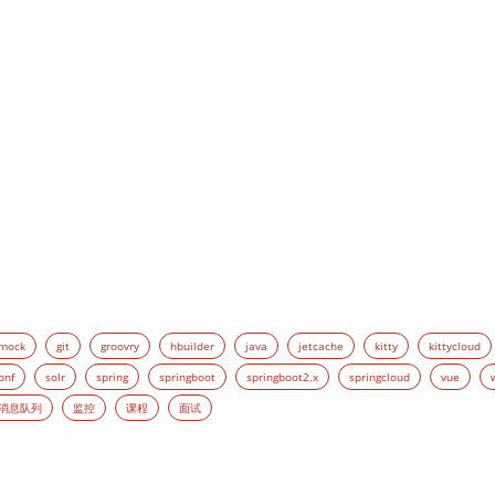
-mock
git
groovry
hbuilder
java
jetcache
kitty
kittycloud
onf
solr
spring
springboot
springboot2.x
springcloud
vue
消息队列
监控
课程
面试