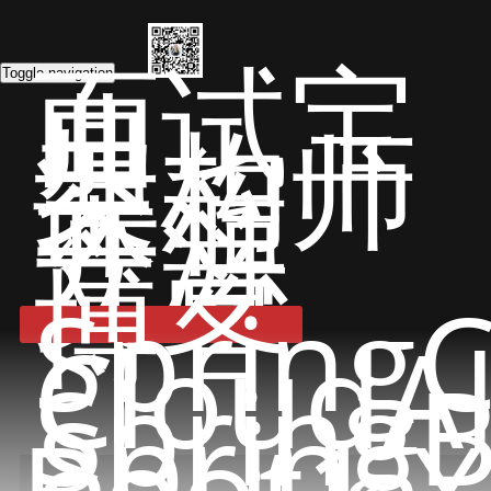
面试宝
典
Toggle navigation
架构师
课程
开源
文章
博客
Spring
CloudA
Spring
Spring
Boot1.X