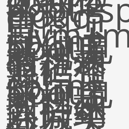
spring
boot+sp
cloud
电商项
目
+jvm+m
spring
boot电
商视频
教程带
笔记和
源码资
料，
spring
boot电
商视频
教程从
入门到
商城实
战五大