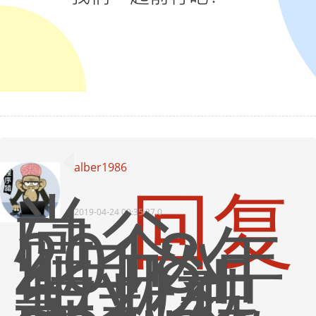
alber1986
回复
尚
硅谷
2018年
2019-04-24 09:35:27.0
4月份
毕业视
频教程