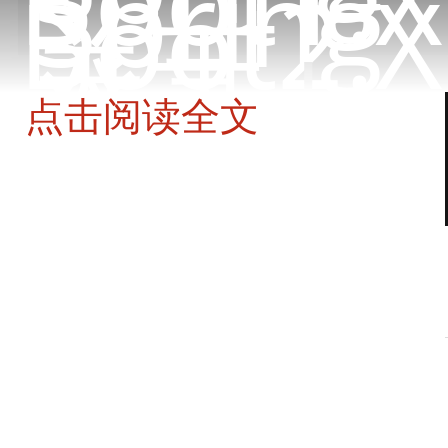
Spring
Boot2.X
关于
登录
|
注册
点击阅读全文
spring boot毕业视频教程带电商项目实战
alber1986
2019-01-05 12:12:12.0
1条评论
3155人阅读
版权声明：转载请先联系作者并标记出处。
java