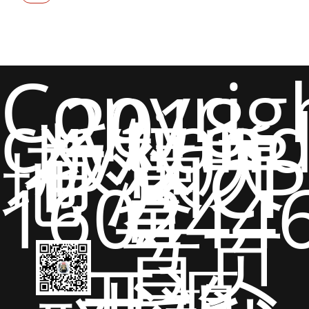
Copyrig
2018
cxytian
版权所
有 猿天
地 沪ICP
备
160244
号
首页
开源