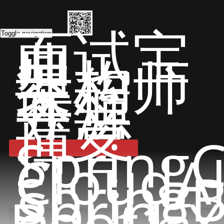
面试宝
典
Toggle navigation
架构师
课程
开源
文章
博客
Spring
CloudA
Spring
Spring
Boot1.X