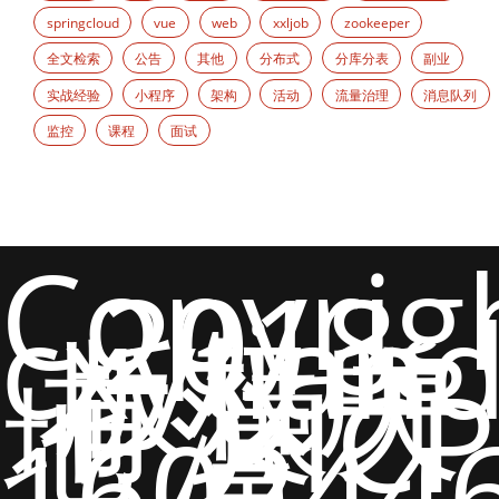
springcloud
vue
web
xxljob
zookeeper
全文检索
公告
其他
分布式
分库分表
副业
实战经验
小程序
架构
活动
流量治理
消息队列
监控
课程
面试
Copyrig
2018
cxytian
版权所
有 猿天
地 沪ICP
备
160244