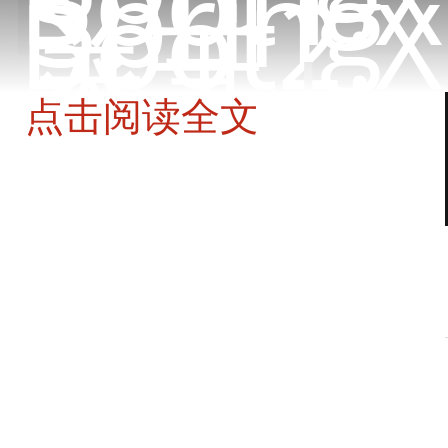
Spring
Boot2.X
关于
登录
|
注册
点击阅读全文
Spring Cloud Zuul 那些你不知道的功能点
尹吉欢
2019-07-08 09:51:40.0
0条评论
3461人阅读
版权声明：转载请先联系作者并标记出处。
SpringCloud