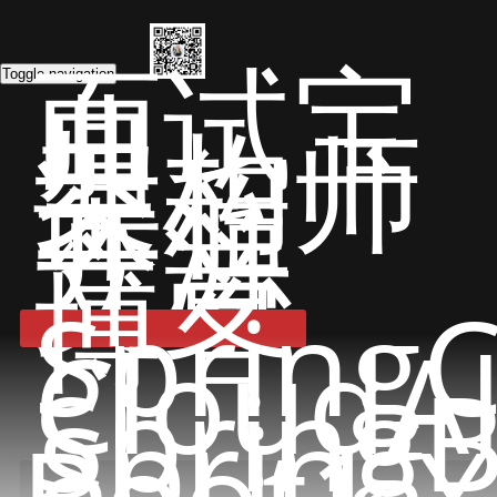
面试宝
典
Toggle navigation
架构师
课程
开源
文章
博客
Spring
CloudA
Spring
Spring
Boot1.X