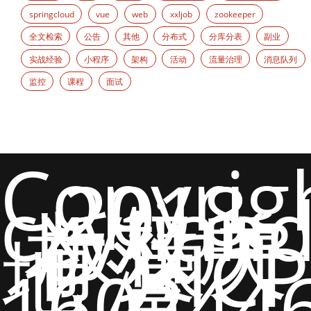
springcloud
vue
web
xxljob
zookeeper
全文检索
公告
其他
分布式
分库分表
副业
实战经验
小程序
架构
活动
流量治理
消息队列
监控
课程
面试
Copyrig
2018
cxytian
版权所
有 猿天
地 沪ICP
备
160244