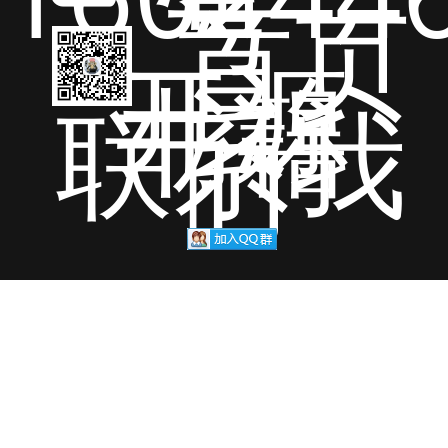
号
首页
开源
书籍
联系我
们