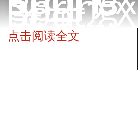
Spring
Boot2.X
关于
登录
|
注册
点击阅读全文
java软件攻城狮技能图谱
尹吉欢
2017-03-23 17:16:48.0
0条评论
3466人阅读
版权声明：转载请先联系作者并标记出处。
java