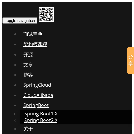
Toggle navigation
面试宝典
架构师课程
开源
文章
博客
SpringCloud
CloudAlibaba
SpringBoot
Spring Boot1.X
Spring Boot2.X
关于