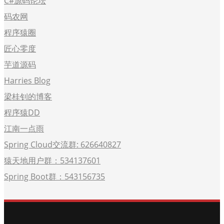
C#源码论坛
码农网
程序猿圈
匠心零度
芋道源码
Harries Blog
梁桂钊的博客
程序猿DD
江南一点雨
Spring Cloud交流群: 626640827
猿天地用户群：534137601
Spring Boot群：543156735