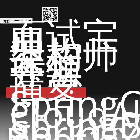
面试宝
典
Toggle navigation
架构师
课程
开源
文章
博客
Spring
CloudA
Spring
Spring
Boot1.X