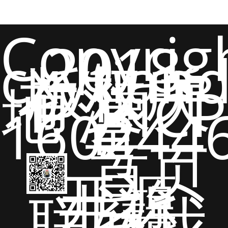
Copyrig
2018
cxytian
版权所
有 猿天
地 沪ICP
备
160244
号
首页
开源
书籍
联系我