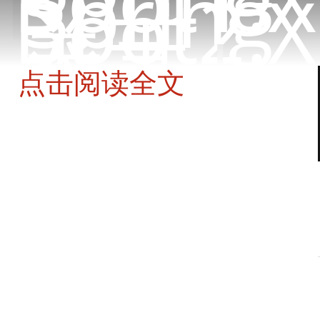
Spring
Boot2.X
关于
登录
|
注册
点击阅读全文
Spring Cloud构建微服务架构（一）服务注册与
发现
天地
2017-07-09 13:54:53.0
0条评论
3119人阅读
版权声明：转载请先联系作者并标记出处。
java
springcloud