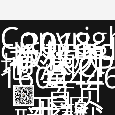
Copyrig
2018
cxytian
版权所
有 猿天
地 沪ICP
备
160244
号
首页
开源
书籍