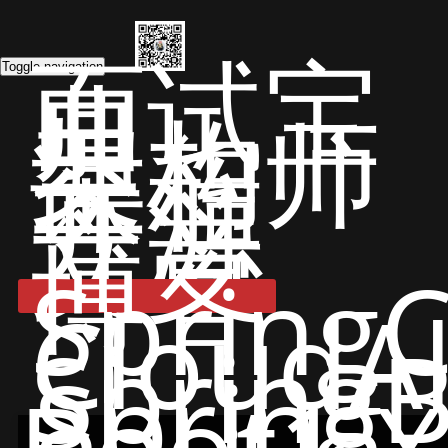
面试宝
典
Toggle navigation
架构师
课程
开源
文章
博客
Spring
CloudA
Spring
Spring
Boot1.X