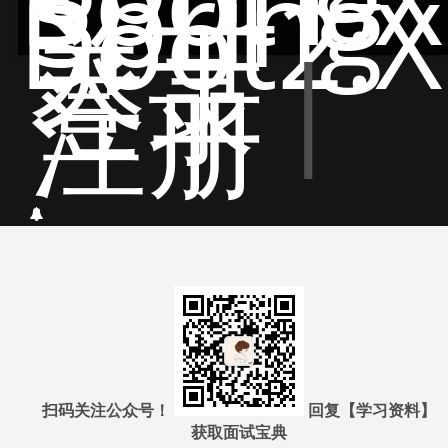
Spring
Boot2.X
关于
登录
|
注册
扫码关注公众号！
回复【学习资料】
获取面试宝典