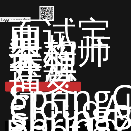
面试宝
典
Toggle navigation
架构师
课程
开源
文章
博客
Spring
CloudA
Spring
Spring
Boot1.X