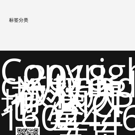
标签分类
Copyrig
2018
cxytian
版权所
有 猿天
地 沪ICP
备
160244
号