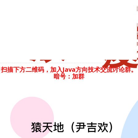
心
下一
接
篇：稳
口
定性保
隔
障，如
离，
何慢慢
要...
放量灰
6.
度
每
次
上
线
都
要
扫描下方二维码，加入Java方向技术交流讨论群。
加
暗号：加群
字...
7.ON
UPDAT
CU...
8.
服