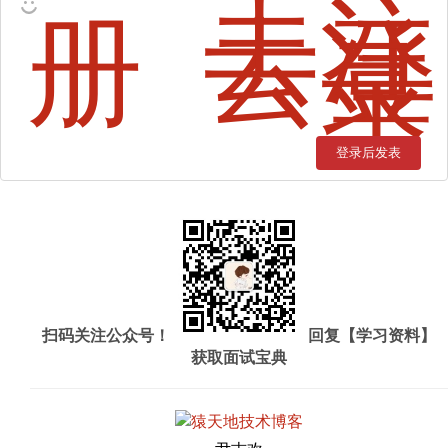
度
分
去注
页，
册
去登
我
录
都
是
这
么
玩
的
登录后发表
扫码关注公众号！
回复【学习资料】
获取面试宝典