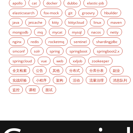
apollo
cat
docker
dubbo
elastic-job
elasticsearch
fox-mock
git
groovry
hbuilder
java
jetcache
kitty
kittycloud
linux
maven
mongodb
mq
mycat
mysql
nacos
netty
nginx
redis
rocketmq
sentinel
shardingjdbc
smconf
solr
spring
springboot
springboot2.x
springcloud
vue
web
xxljob
zookeeper
全文检索
公告
其他
分布式
分库分表
副业
实战经验
小程序
架构
活动
流量治理
消息队列
监控
课程
面试