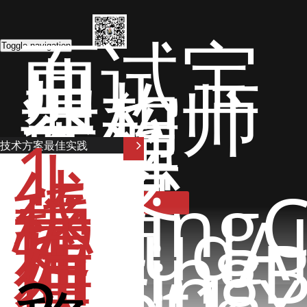
面试宝
典
Toggle navigation
架构师
课程
开源
1.
文章
上
技术方案最佳实践
博客
线
稳
Spring
定
CloudA
性
如
Spring
何
Spring
保...
Boot1.X