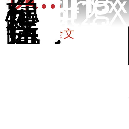
2.
Spring
稳
Boot2.X
定
性
关于
保
登录
|
障，
如
注册
何...
点击阅读全文
3.binlo
真
的
是
银...
4.
缓
上线稳定性如何保证？开关编程很有用
存
Bigkey
尹吉欢
2021-11-27 16:29:41.0
0条评论
2262人阅读
坚
决...
5.
版权声明：转载请先联系作者并标记出处。
核
实战经验