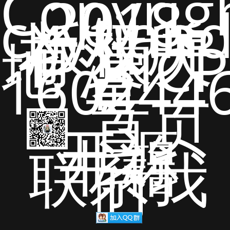
Copyrig
2018
cxytian
版权所
有 猿天
地 沪ICP
备
160244
号
首页
开源
书籍
联系我
们