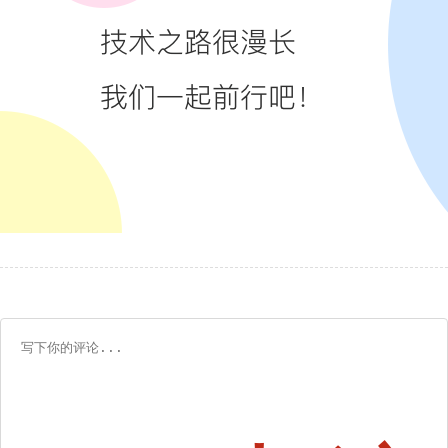
务
优
雅
下
线，
没...
9.Mybat
插
件，...
10.
在
线
进
行
分
库
分
表...
11.
深