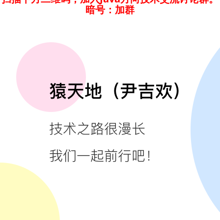
务
优
雅
下
暗号：加群
线，
没...
9.Mybat
插
件，...
10.
在
线
进
行
分
库
分
表...
11.
深