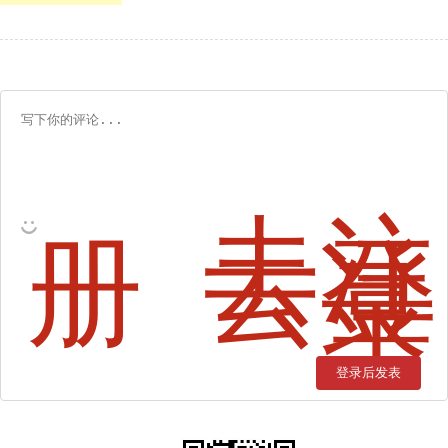
度
分
页，
我
都
是
这
么
玩
的
去注
册
去登
录
登录后发表