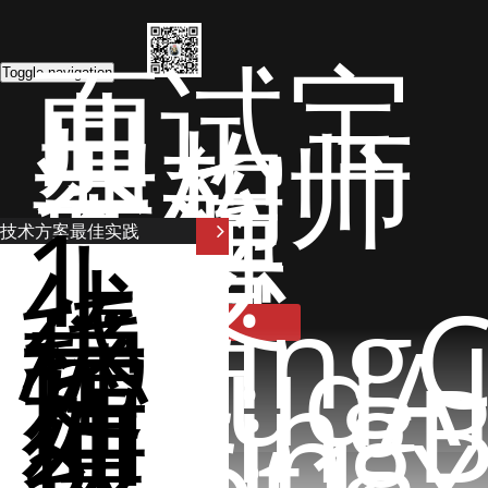
面试宝
典
Toggle navigation
架构师
课程
开源
1.
文章
上
技术方案最佳实践
博客
线
稳
Spring
定
CloudA
性
如
Spring
何
Spring
保...
Boot1.X