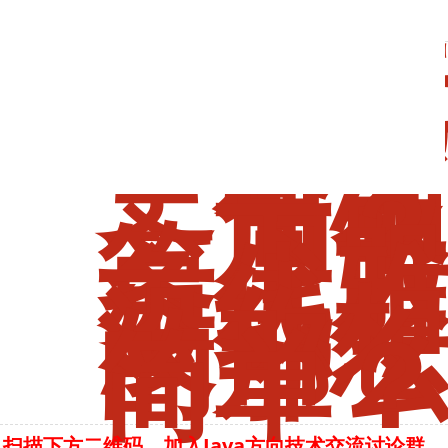
心
接
上一
口
篇：每
隔
次上线
离，
都要加
要...
字段，
6.
走变
每
更，如
次
何破
上
局？
线
下一
都
篇：服
要
务优雅
加
下线，
字...
没你想
7.ON
的那么
UPDAT
简单？
CU...
8.
服
扫描下方二维码，加入Java方向技术交流讨论群。