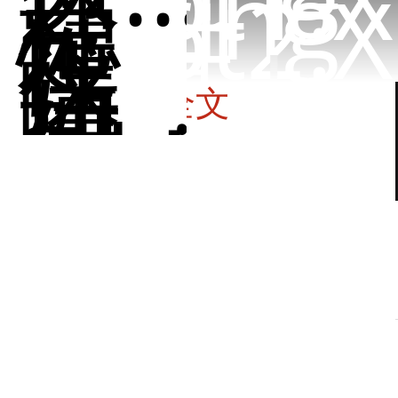
2.
Spring
稳
Boot2.X
定
性
关于
保
登录
|
障，
如
注册
何...
点击阅读全文
3.binlo
真
的
是
银...
4.
缓
ON UPDATE CURRENT_TIMESTAMP请慎用
存
Bigkey
坚
尹吉欢
2022-01-08 21:18:28.0
0条评论
2153人阅读
决...
5.
核
版权声明：转载请先联系作者并标记出处。
实战经验