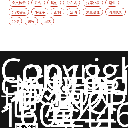
全文检索
公告
其他
分布式
分库分表
副业
实战经验
小程序
架构
活动
流量治理
消息队列
监控
课程
面试
Copyrig
2018
cxytian
版权所
有 猿天
地 沪ICP
备
160244
号